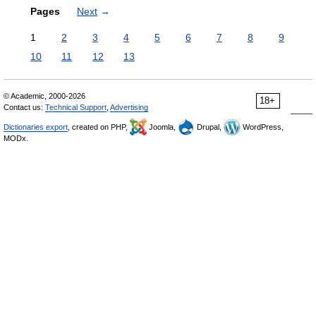
Pages
Next
→
1
2
3
4
5
6
7
8
9
10
11
12
13
© Academic, 2000-2026
18+
Contact us:
Technical Support
,
Advertising
Dictionaries export
, created on PHP,
Joomla,
Drupal,
WordPress,
MODx.