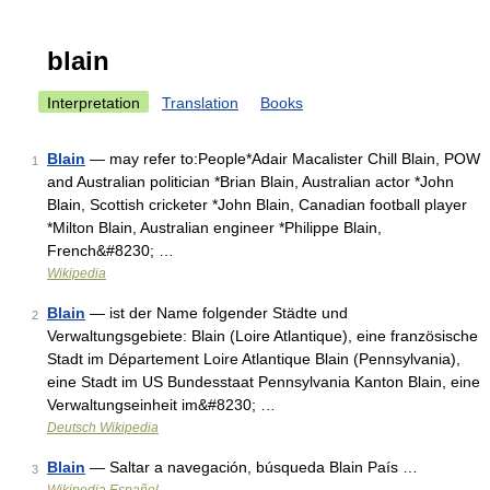
blain
Interpretation
Translation
Books
Blain
— may refer to:People*Adair Macalister Chill Blain, POW
1
and Australian politician *Brian Blain, Australian actor *John
Blain, Scottish cricketer *John Blain, Canadian football player
*Milton Blain, Australian engineer *Philippe Blain,
French&#8230; …
Wikipedia
Blain
— ist der Name folgender Städte und
2
Verwaltungsgebiete: Blain (Loire Atlantique), eine französische
Stadt im Département Loire Atlantique Blain (Pennsylvania),
eine Stadt im US Bundesstaat Pennsylvania Kanton Blain, eine
Verwaltungseinheit im&#8230; …
Deutsch Wikipedia
Blain
— Saltar a navegación, búsqueda Blain País …
3