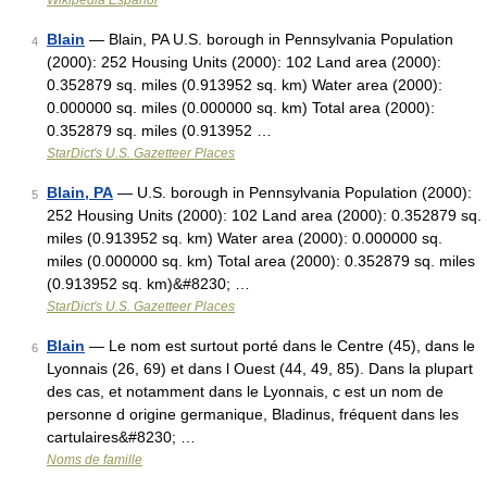
Wikipedia Español
Blain
— Blain, PA U.S. borough in Pennsylvania Population
4
(2000): 252 Housing Units (2000): 102 Land area (2000):
0.352879 sq. miles (0.913952 sq. km) Water area (2000):
0.000000 sq. miles (0.000000 sq. km) Total area (2000):
0.352879 sq. miles (0.913952 …
StarDict's U.S. Gazetteer Places
Blain, PA
— U.S. borough in Pennsylvania Population (2000):
5
252 Housing Units (2000): 102 Land area (2000): 0.352879 sq.
miles (0.913952 sq. km) Water area (2000): 0.000000 sq.
miles (0.000000 sq. km) Total area (2000): 0.352879 sq. miles
(0.913952 sq. km)&#8230; …
StarDict's U.S. Gazetteer Places
Blain
— Le nom est surtout porté dans le Centre (45), dans le
6
Lyonnais (26, 69) et dans l Ouest (44, 49, 85). Dans la plupart
des cas, et notamment dans le Lyonnais, c est un nom de
personne d origine germanique, Bladinus, fréquent dans les
cartulaires&#8230; …
Noms de famille