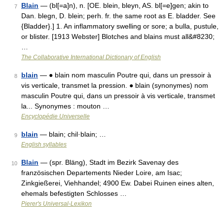
Blain
— (bl[=a]n), n. [OE. blein, bleyn, AS. bl[=e]gen; akin to
7
Dan. blegn, D. blein; perh. fr. the same root as E. bladder. See
{Bladder}.] 1. An inflammatory swelling or sore; a bulla, pustule,
or blister. [1913 Webster] Blotches and blains must all&#8230;
…
The Collaborative International Dictionary of English
blain
— ● blain nom masculin Poutre qui, dans un pressoir à
8
vis verticale, transmet la pression. ● blain (synonymes) nom
masculin Poutre qui, dans un pressoir à vis verticale, transmet
la... Synonymes : mouton …
Encyclopédie Universelle
blain
— blain; chil·blain; …
9
English syllables
Blain
— (spr. Bläng), Stadt im Bezirk Savenay des
10
französischen Departements Nieder Loire, am Isac;
Zinkgießerei, Viehhandel; 4900 Ew. Dabei Ruinen eines alten,
ehemals befestigten Schlosses …
Pierer's Universal-Lexikon