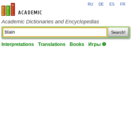
RU
DE
ES
FR
en-academic.com
Academic Dictionaries and Encyclopedias
Search!
Interpretations
Translations
Books
Игры ⚽